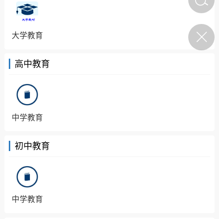
名单！怎么做到的？ 来
源：财丰民顺 2026年8月9
陌上悠竹
0
人物
日
大学教育
丰顺民生
高中教育
放弃市三甲医院的
和广阔平台，毅然
何晓军到丰顺县调研：坚持
中学教育
悠竹
0
制造业立市 统筹抓好城乡
发展 全力推动现代化建设
取得新成效
丰顺民生
陌上悠竹
0
初中教育
丰顺民生
中学教育