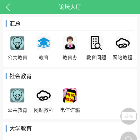
论坛大厅
汇总
公共教育
教育
教育办
教育问题
网站教程
抗击疫情
潮客康养
十里凤凰
社会教育
丰顺民生
丰顺民生
公共教育
网站教程
电信诈骗
保人，这份规范使
人账户倡议书请查
大学教育
丰顺县丰良镇入选全省第一
批开展现代化建设的中心镇
悠竹
0