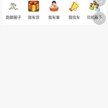
陌上悠竹
0
跑腿圈子
我有货
我有事
我找车
司机圈子
招工
、摩托车请注意，
发布告知书
悠竹
0
人物
薪资上调｜正式工直招 福
利奖金多多
陌上悠竹
0
丰顺民生