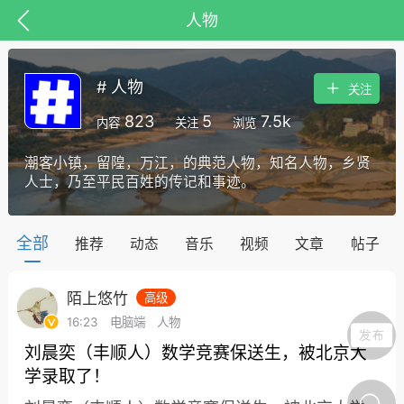
人物
# 人物
关注
823
5
7.5k
内容
关注
浏览
潮客小镇，留隍，万江，的典范人物，知名人物，乡贤
抗击疫情
潮客康养
十里凤凰
人士，乃至平民百姓的传记和事迹。
人物
启蒙教育
全部
推荐
动态
音乐
视频
文章
帖子
陌上悠竹
高级
16:23
电脑端
人物
刘晨奕（丰顺人）数学竞赛保送生，被北京大
学录取了！