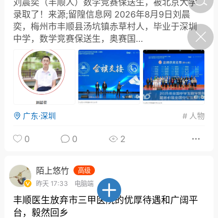
刘晨奕（丰顺人）数学竞赛保送生，被北京大学
丰顺人）数学竞赛
录取了！来源;留隍信息网 2026年8月9日刘晨
被北京大学录取
奕，梅州市丰顺县汤坑镇赤草村人，毕业于深圳
中学，数学竞赛保送生，奥赛国...
悠竹
0
教育部：义务教育阶段每名
学生每学期至少完成1项科
丰顺民生
学探究任务
陌上悠竹
0
丰顺民生
广东·深圳
#
人物
保人，这份规范使
人账户倡议书请查
0
0
2
悠竹
0
陌上悠竹
高级
人物
昨天 17:33
电脑端
人物
丰顺县丰良镇入选全省第一
批开展现代化建设的中心镇
丰顺医生放弃市三甲医院的优厚待遇和广阔平
名单！怎么做到的？ 来
台，毅然回乡
源：财丰民顺 2026年8月9
陌上悠竹