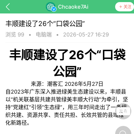
Chcaoke7Ai
关注
丰顺建设了26个“口袋公园”
浏览 99
•
电脑端
•
2026-05-27 16:29
丰顺建设了26个“口袋
抗击疫情
潮客康养
十里凤凰
公园”
丰顺民生
丰顺民生
来源：潮客汇 2026年5月27日
自2023年广东深入推进绿美生态建设以来，丰顺县
以“机关联基层共建共管绿美丰顺大行动”为牵引，坚
持“党建红”引领“生态绿”，用三年时间走出了一条组
织共建、资源共享、责任共担、长效共管的县域绿
化新路径。
丰顺发现珍稀动物，警力接
力救助