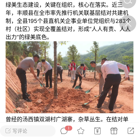
绿美生态建设，关键在组织，核心在落实。近三
陌上悠竹
0
年，丰顺县在全市率先推行机关联基层结对共建机
制，全县195个县直机关企事业单位党组织与283个
招工
村（社区）实现全覆盖结对，形成“人人有责、人人
、摩托车请注意，
出力”的绿美底色。
发布告知书
悠竹
0
人物
薪资上调｜正式工直招 福
利奖金多多
陌上悠竹
0
丰顺民生
曾经的汤西镇双湖村广湖寨，杂草丛生。在结对单
位丰顺县委党校的引领下，不仅送来了树苗，还手
1
写评论
把手教村民管护。如今，树活了，景美了，村民参