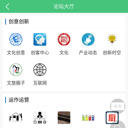
论坛大厅
创意创新
文化创意
创客中心
文化
产业动态
创新时空
抗击疫情
潮客康养
十里凤凰
人物
启蒙教育
文旅圈子
互联网
运作运营