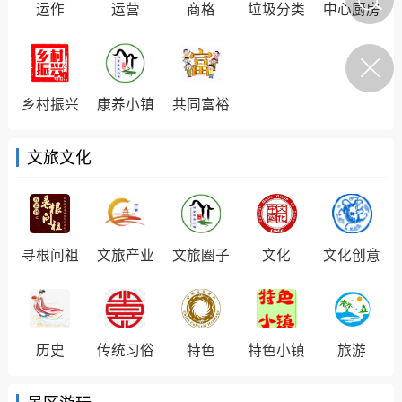
运作
运营
商格
垃圾分类
中心厨房
丰顺人）数学竞赛
被北京大学录取
悠竹
0
教育部：义务教育阶段每名
乡村振兴
康养小镇
共同富裕
学生每学期至少完成1项科
丰顺民生
学探究任务
陌上悠竹
文旅文化
0
丰顺民生
保人，这份规范使
人账户倡议书请查
寻根问祖
文旅产业
文旅圈子
文化
文化创意
悠竹
0
人物
丰顺县丰良镇入选全省第一
历史
传统习俗
特色
特色小镇
旅游
批开展现代化建设的中心镇
名单！怎么做到的？ 来
源：财丰民顺 2026年8月9
陌上悠竹