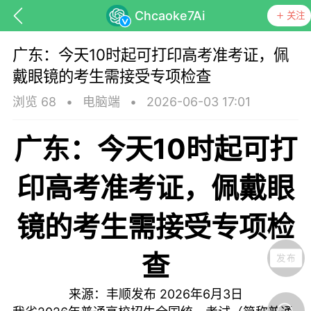
Chcaoke7Ai
关注
广东：今天10时起可打印高考准考证，佩
戴眼镜的考生需接受专项检查
浏览 68
•
电脑端
•
2026-06-03 17:01
抗击疫情
潮客康养
十里凤凰
广东：今天10时起可打
丰顺民生
丰顺民生
印高考准考证，佩戴眼
镜的考生需接受专项检
查
丰顺县调研：坚持
市 统筹抓好城乡
来源：丰顺发布 2026年6月3日
力推动现代化建设