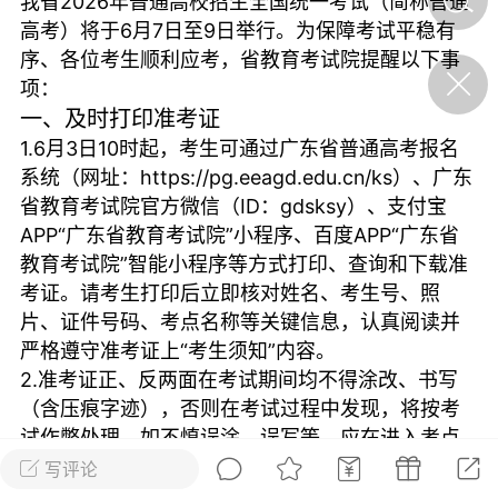
我省2026年普通高校招生全国统一考试（简称普通
效
悠竹
0
高考）将于6月7日至9日举行。为保障考试平稳有
序、各位考生顺利应考，省教育考试院提醒以下事
丰顺民生
项：
一、及时打印准考证
骑电动车、摩托车请注意，
丰顺公安发布告知书
1.6月3日10时起，考生可通过广东省普通高考报名
系统（网址：https://pg.eeagd.edu.cn/ks）、广东
陌上悠竹
0
省教育考试院官方微信（ID：gdsksy）、支付宝
APP“广东省教育考试院”小程序、百度APP“广东省
招工
珍稀动物，警力接
教育考试院”智能小程序等方式打印、查询和下载准
考证。请考生打印后立即核对姓名、考生号、照
悠竹
片、证件号码、考点名称等关键信息，认真阅读并
0
严格遵守准考证上“考生须知”内容。
人物
2.准考证正、反两面在考试期间均不得涂改、书写
（含压痕字迹），否则在考试过程中发现，将按考
薪资上调｜正式工直招 福
利奖金多多
试作弊处理。如不慎误涂、误写等，应在进入考点
封闭区前重新打印，确保准考证整洁合规。
写评论
陌上悠竹
0
二、科学规划赴考路线，备齐规范考试用具