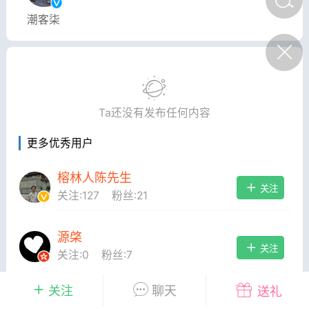
陌上悠竹
潮客柒
0
招工
、摩托车请注意，
发布告知书
Ta还没有发布任何内容
悠竹
0
更多优秀用户
人物
薪资上调｜正式工直招 福
利奖金多多
榕林人陈先生
关注
关注:
127
粉丝:
21
陌上悠竹
0
丰顺民生
源棨
关注
关注:
0
粉丝:
7
关注
聊天
送礼