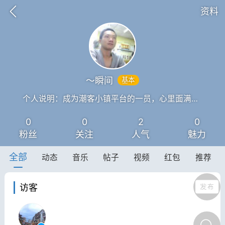
资料
～瞬间
基本
抗击疫情
潮客康养
十里凤凰
个人说明：成为潮客小镇平台的一员，心里面满是欢喜。
0
0
2
0
丰顺民生
丰顺民生
粉丝
关注
人气
魅力
全部
动态
音乐
帖子
视频
红包
推荐
访客
丰顺发现珍稀动物，警力接
力救助