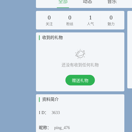
全部
动态
音乐
0
0
1
0
关注
粉丝
人气
魅力
收到的礼物
还没有收到任何礼物
赠送礼物
资料简介
I D：
3633
昵称：
píng_476