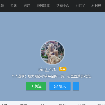
视频
资讯
问答
顺风跑腿
话题中心
社区V
村村通
píng_476
基本
个人说明：
成为潮客小镇平台的一员，心里面满是欢喜。
关注
聊天