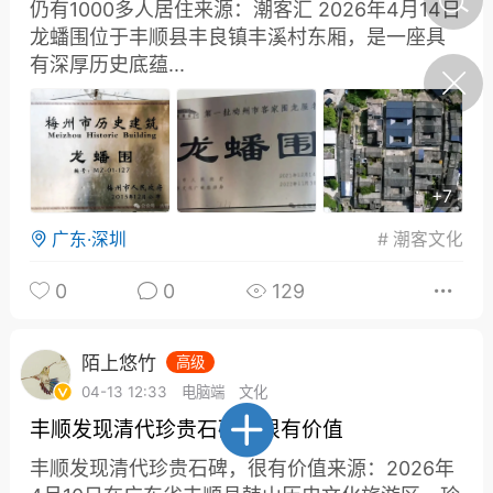
仍有1000多人居住来源：潮客汇 2026年4月14日
名单！怎么做到的？ 来
源：财丰民顺 2026年8月9
陌上悠竹
龙蟠围位于丰顺县丰良镇丰溪村东厢，是一座具
0
人物
日
有深厚历史底蕴...
丰顺民生
放弃市三甲医院的
+7
和广阔平台，毅然
广东·深圳
#
潮客文化
何晓军到丰顺县调研：坚持
悠竹
0
制造业立市 统筹抓好城乡
0
0
129
发展 全力推动现代化建设
取得新成效
丰顺民生
陌上悠竹
0
陌上悠竹
高级
丰顺民生
04-13 12:33
电脑端
文化
丰顺发现清代珍贵石碑，很有价值
丰顺发现清代珍贵石碑，很有价值来源：2026年