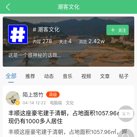
潮客文化
# 潮客文化
关注
278
4
2.42w
内容
关注
浏览
这是一个很神秘的话题...
抗击疫情
潮客康养
十里凤凰
全部
推荐
动态
音乐
视频
文章
帖子
丰顺民生
丰顺民生
陌上悠竹
高级
04-14 12:22
电脑端
文化
丰顺这座豪宅建于清朝，占地面积1057.96㎡，
保人，这份规范使
人账户倡议书请查
现仍有1000多人居住
丰顺县丰良镇入选全省第一
丰顺这座豪宅建于清朝，占地面积1057.96㎡，现
批开展现代化建设的中心镇
悠竹
0